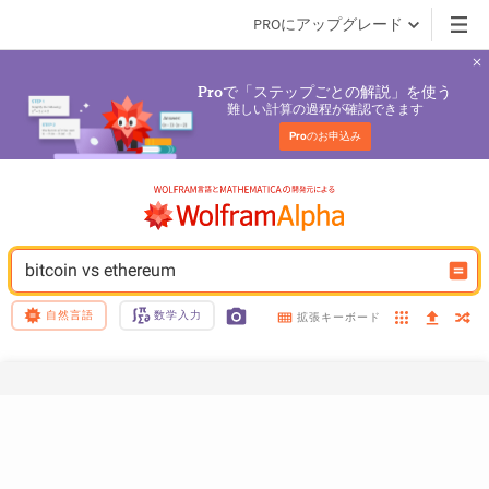
PROにアップグレード
で「ステップごとの解説」を使う
Pro
難しい計算の過程が確認できます
Pro
のお申込み
bitcoin vs ethereum
自然言語
数学入力
拡張キーボード