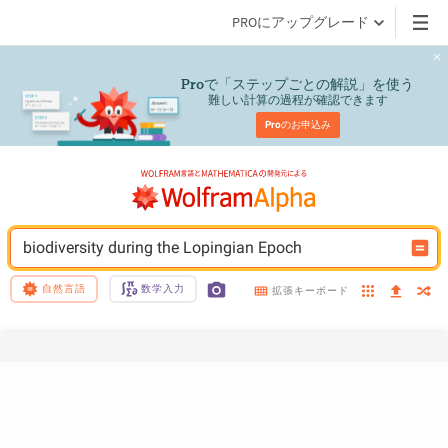
PROにアップグレード
で「ステップごとの解説」を使う
Pro
難しい計算の過程が確認できます
Pro
のお申込み
biodiversity during the Lopingian Epoch
自然言語
数学入力
拡張キーボード