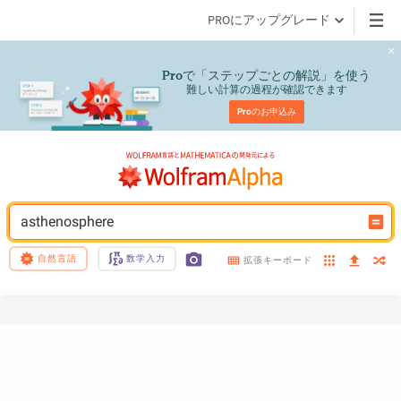
PROにアップグレード
で「ステップごとの解説」を使う
Pro
難しい計算の過程が確認できます
Pro
のお申込み
asthenosphere
自然言語
数学入力
拡張キーボード