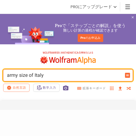
PROにアップグレード
で「ステップごとの解説」を使う
Pro
難しい計算の過程が確認できます
Pro
のお申込み
army size of Italy
自然言語
数学入力
拡張キーボード