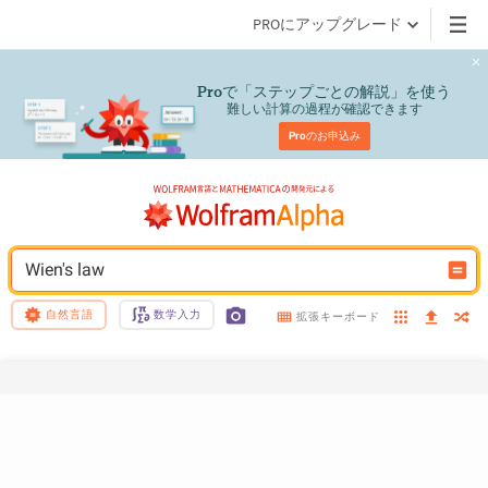
PROにアップグレード
で「ステップごとの解説」を使う
Pro
難しい計算の過程が確認できます
Pro
のお申込み
Wien's law
自然言語
数学入力
拡張キーボード