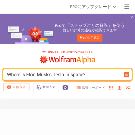
PROにアップグレード
で「ステップごとの解説」を使う
Pro
難しい計算の過程が確認できます
Pro
のお申込み
Where is Elon Musk's Tesla in space?
自然言語
数学入力
拡張キーボード