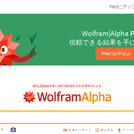
PROにアッ
Wolfram|Alpha
P
信頼できる結果を手
Pro
のお申込み
入力
例を見る
拡張キーボード
アップ