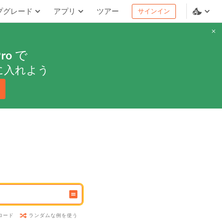
プグレード
アプリ
ツアー
サインイン
ro
で
に入れよう
ランダムな例を使う
ロード