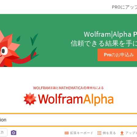
PROにアッ
Wolfram|Alpha
P
信頼できる結果を手
Pro
のお申込み
ion
入力
例を見る
拡張キーボード
アップ