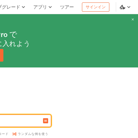
プグレード
アプリ
ツアー
サインイン
ro
で
に入れよう
ランダムな例を使う
ロード