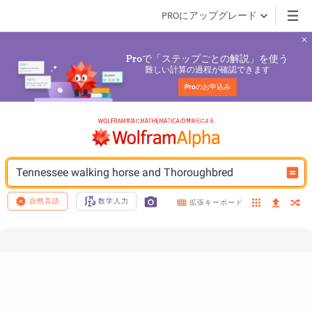
PROにアップグレード
で「ステップごとの解説」を使う
Pro
難しい計算の過程が確認できます
Pro
のお申込み
Tennessee walking horse and Thoroughbred
自然言語
数学入力
拡張キーボード