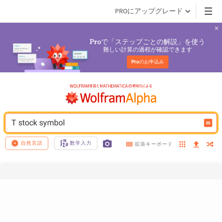
PROにアップグレード
で「ステップごとの解説」を使う
Pro
難しい計算の過程が確認できます
Pro
のお申込み
T stock symbol
自然言語
数学入力
拡張キーボード