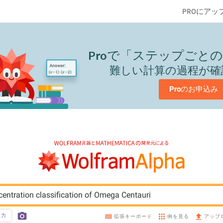
PROにアッ
Pro
で「ステップごとの
難しい計算の過程が確
Pro
のお申込み
ntration classification of Omega Centauri
入力
例を見る
拡張キーボード
アップ