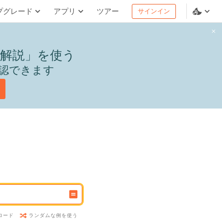
プグレード
アプリ
ツアー
サインイン
解説」を使う
認できます
ランダムな例を使う
ロード