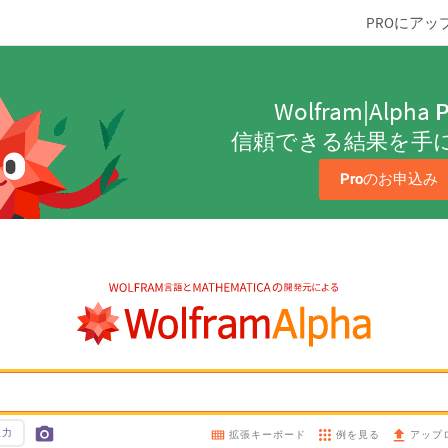
PROにアッ
Wolfram|Alpha
P
信頼できる結果を手
Pro
のお申込み
入力
例を見る
拡張キーボード
アップ