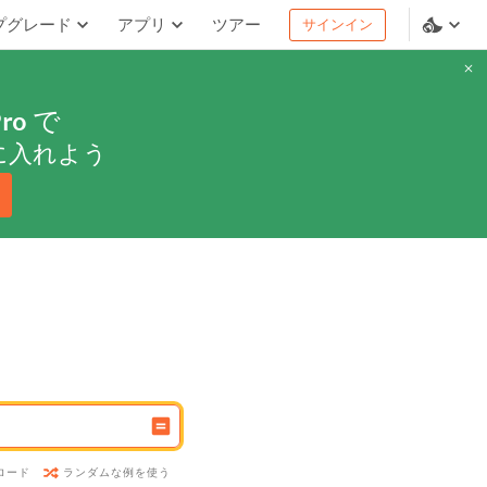
プグレード
アプリ
ツアー
サインイン
ro
で
に入れよう
ランダムな例を使う
ロード