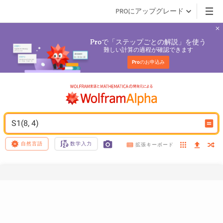
PROにアップグレード
で「ステップごとの解説」を使う
Pro
難しい計算の過程が確認できます
Pro
のお申込み
S1(8, 4)
自然言語
数学入力
拡張キーボード