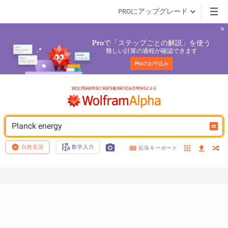
PROにアップグレード
で「ステップごとの解説」を使う
Pro
難しい計算の過程が確認できます
Pro
のお申込み
Planck energy
自然言語
数学入力
拡張キーボード