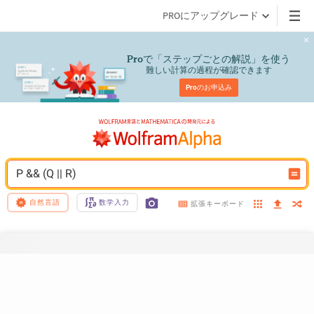
PROにアップグレード
で「ステップごとの解説」を使う
Pro
難しい計算の過程が確認できます
Pro
のお申込み
P && (Q || R)
自然言語
数学入力
拡張キーボード