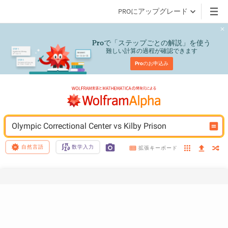
PROにアップグレード
で「ステップごとの解説」を使う
Pro
難しい計算の過程が確認できます
Pro
のお申込み
Olympic Correctional Center vs Kilby Prison
自然言語
数学入力
拡張キーボード