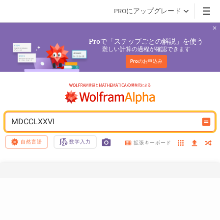
PROにアップグレード
で「ステップごとの解説」を使う
Pro
難しい計算の過程が確認できます
Pro
のお申込み
MDCCLXXVI
自然言語
数学入力
拡張キーボード