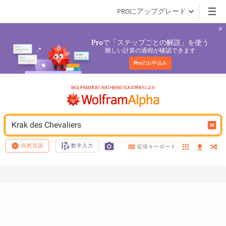
PROにアップグレード
で「ステップごとの解説」を使う
Pro
難しい計算の過程が確認できます
Pro
のお申込み
Krak des Chevaliers
自然言語
数学入力
拡張キーボード