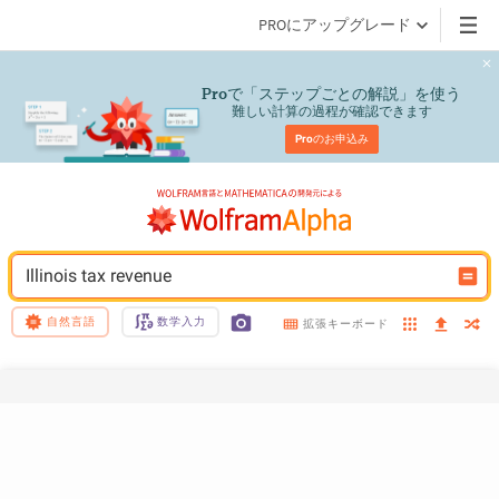
PROにアップグレード
で「ステップごとの解説」を使う
Pro
難しい計算の過程が確認できます
Pro
のお申込み
Illinois tax revenue
自然言語
数学入力
拡張キーボード