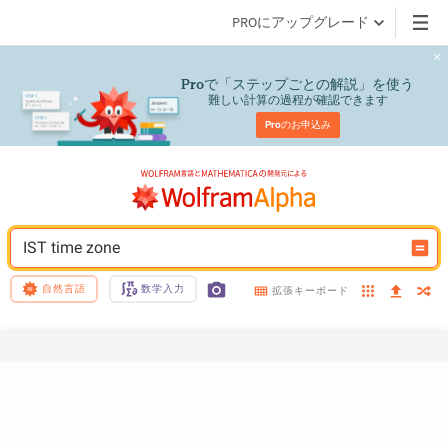
PROにアップグレード
で「ステップごとの解説」を使う
Pro
難しい計算の過程が確認できます
Pro
のお申込み
IST time zone
自然言語
数学入力
拡張キーボード