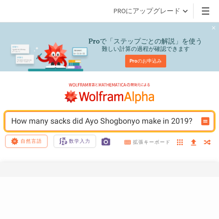
PROにアップグレード
で「ステップごとの解説」を使う
Pro
難しい計算の過程が確認できます
Pro
のお申込み
How many sacks did Ayo Shogbonyo make in 2019?
自然言語
数学入力
拡張キーボード