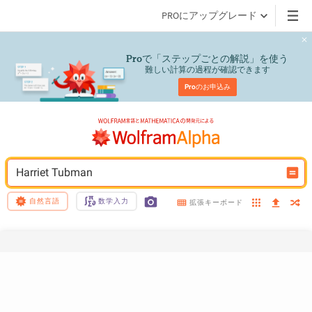
PROにアップグレード
で「ステップごとの解説」を使う
Pro
難しい計算の過程が確認できます
Pro
のお申込み
Harriet Tubman
自然言語
数学入力
拡張キーボード