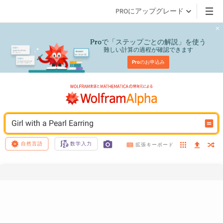
PROにアップグレード
で「ステップごとの解説」を使う
Pro
難しい計算の過程が確認できます
Pro
のお申込み
Girl with a Pearl Earring
自然言語
数学入力
拡張キーボード