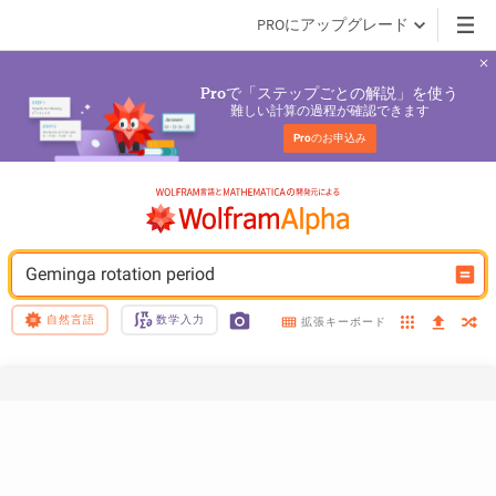
PROにアップグレード
で「ステップごとの解説」を使う
Pro
難しい計算の過程が確認できます
Pro
のお申込み
Geminga rotation period
自然言語
数学入力
拡張キーボード