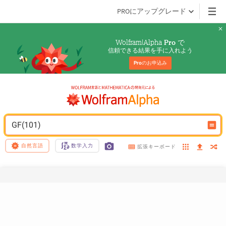
PROにアップグレード
Wolfram|Alpha 
 で
Pro
信頼できる結果を手に入れよう
Pro
のお申込み
GF(101)
自然言語
数学入力
拡張キーボード