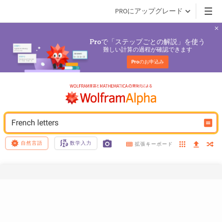
PROにアップグレード
で「ステップごとの解説」を使う
Pro
難しい計算の過程が確認できます
Pro
のお申込み
French letters
自然言語
数学入力
拡張キーボード