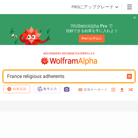
PROにアップグレード
Wolfram|Alpha 
 で
Pro
信頼できる結果を手に入れよう
Pro
のお申込み
France religious adherents
自然言語
数学入力
拡張キーボード