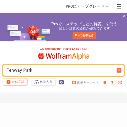
PROにアップグレード
で「ステップごとの解説」を使う
Pro
難しい計算の過程が確認できます
Pro
のお申込み
Fenway Park
自然言語
数学入力
拡張キーボード