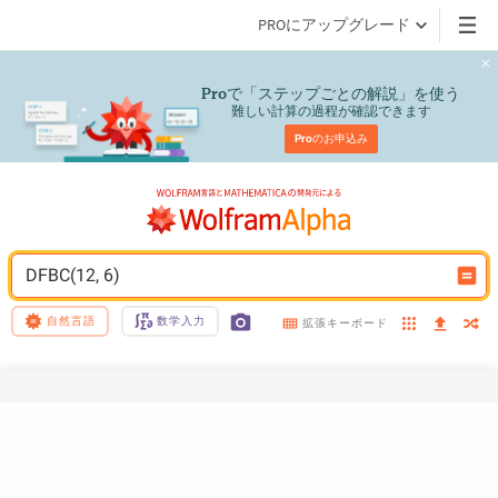
PROにアップグレード
で「ステップごとの解説」を使う
Pro
難しい計算の過程が確認できます
Pro
のお申込み
DFBC(12, 6)
自然言語
数学入力
拡張キーボード