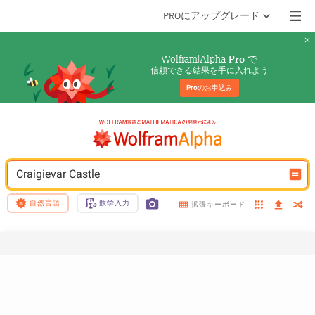
PROにアップグレード
Wolfram|Alpha 
 で
Pro
信頼できる結果を手に入れよう
Pro
のお申込み
Craigievar Castle
自然言語
数学入力
拡張キーボード