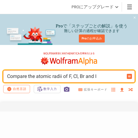
PROにアップグレード
で「ステップごとの解説」を使う
Pro
難しい計算の過程が確認できます
Pro
のお申込み
Compare the atomic radii of F, Cl, Br and I
自然言語
数学入力
拡張キーボード