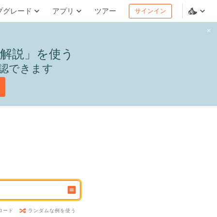
プグレード
アプリ
ツアー
サインイン
解説」を使う
認できます
ランダムな例を使う
ロード