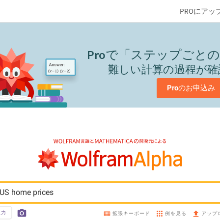
PROにアッ
Pro
で「ステップごとの
難しい計算の過程が確
Pro
のお申込み
s US home prices
入力
例を見る
拡張キーボード
アップ