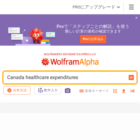
PROにアップグレード
で「ステップごとの解説」を使う
Pro
難しい計算の過程が確認できます
Pro
のお申込み
Canada healthcare expenditures
自然言語
数学入力
拡張キーボード