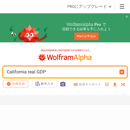
PROにアップグレード
Wolfram|Alpha 
 で
Pro
信頼できる結果を手に入れよう
Pro
のお申込み
California real GDP
自然言語
数学入力
拡張キーボード