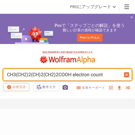
PROにアップグレード
で「ステップごとの解説」を使う
Pro
難しい計算の過程が確認できます
Pro
のお申込み
CH3(CH2)2(CH)2(CH2)2COOH electron count
自然言語
数学入力
拡張キーボード