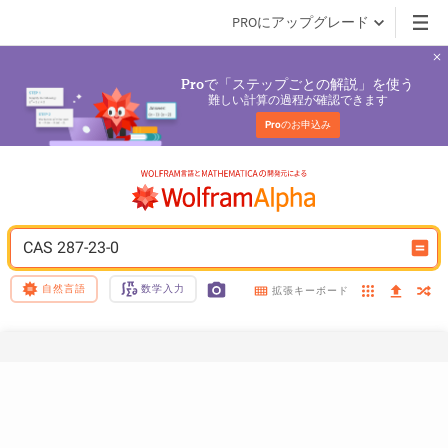
PROにアップグレード
で「ステップごとの解説」を使う
Pro
難しい計算の過程が確認できます
Pro
のお申込み
CAS 287-23-0
自然言語
数学入力
拡張キーボード