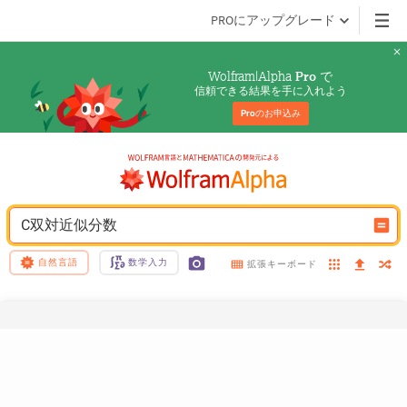
PROにアップグレード
Wolfram|Alpha 
 で
Pro
信頼できる結果を手に入れよう
Pro
のお申込み
C双対近似分数
自然言語
数学入力
拡張キーボード