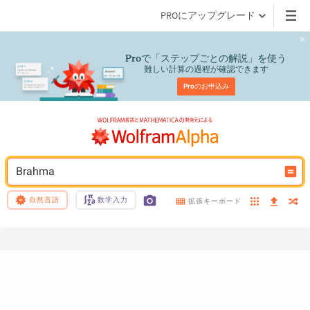
PROにアップグレード
で「ステップごとの解説」を使う
Pro
難しい計算の過程が確認できます
Pro
のお申込み
Brahma
自然言語
数学入力
拡張キーボード