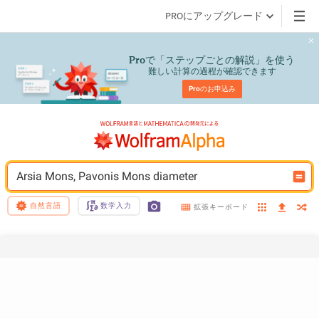
PROにアップグレード
で「ステップごとの解説」を使う
Pro
難しい計算の過程が確認できます
Pro
のお申込み
Arsia Mons, Pavonis Mons diameter
自然言語
数学入力
拡張キーボード