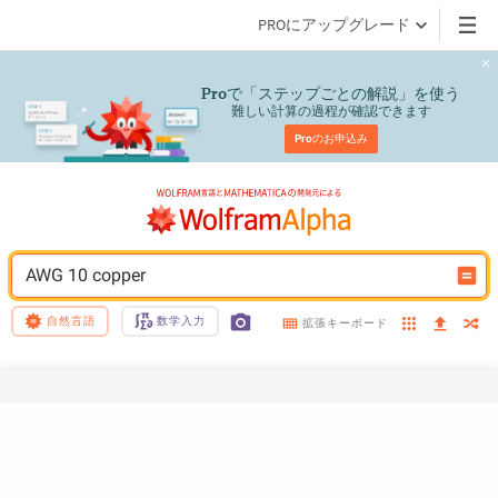
PROにアップグレード
で「ステップごとの解説」を使う
Pro
難しい計算の過程が確認できます
Pro
のお申込み
AWG 10 copper
自然言語
数学入力
拡張キーボード