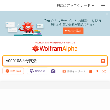
PROにアップグレード
で「ステップごとの解説」を使う
Pro
難しい計算の過程が確認できます
Pro
のお申込み
A000108の母関数
自然言語
数学入力
拡張キーボード