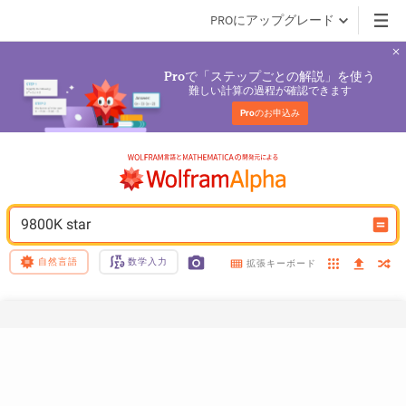
PROにアップグレード
で「ステップごとの解説」を使う
Pro
難しい計算の過程が確認できます
Pro
のお申込み
9800K star
自然言語
数学入力
拡張キーボード