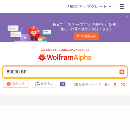
PROにアップグレード
で「ステップごとの解説」を使う
Pro
難しい計算の過程が確認できます
Pro
のお申込み
80000 BP
自然言語
数学入力
拡張キーボード