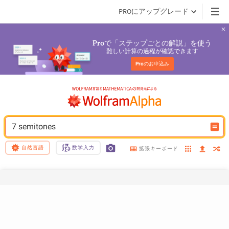
PROにアップグレード
で「ステップごとの解説」を使う
Pro
難しい計算の過程が確認できます
Pro
のお申込み
7 semitones
自然言語
数学入力
拡張キーボード