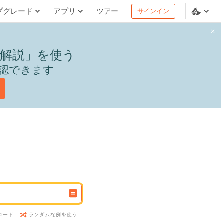
プグレード
アプリ
ツアー
サインイン
解説」を使う
認できます
ランダムな例を使う
ロード