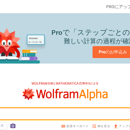
PROにアッ
Pro
で「ステップごとの
難しい計算の過程が確
Pro
のお申込み
入力
例を見る
拡張キーボード
アップ