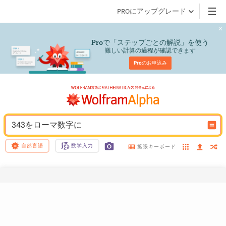
PROにアップグレード
で「ステップごとの解説」を使う
Pro
難しい計算の過程が確認できます
Pro
のお申込み
343をローマ数字に
自然言語
数学入力
拡張キーボード