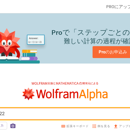
PROにアッ
Pro
で「ステップごとの
難しい計算の過程が確
Pro
のお申込み
22
入力
例を見る
拡張キーボード
アップ