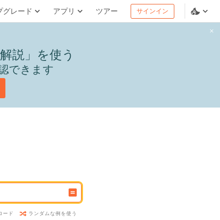
プグレード
アプリ
ツアー
サインイン
解説」を使う
認できます
ランダムな例を使う
ロード