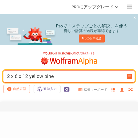
PROにアップグレード
で「ステップごとの解説」を使う
Pro
難しい計算の過程が確認できます
Pro
のお申込み
2 x 6 x 12 yellow pine
自然言語
数学入力
拡張キーボード