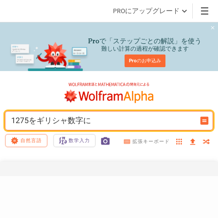
PROにアップグレード
で「ステップごとの解説」を使う
Pro
難しい計算の過程が確認できます
Pro
のお申込み
1275をギリシャ数字に
自然言語
数学入力
拡張キーボード