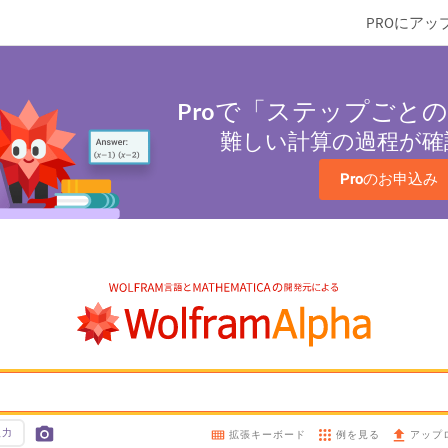
PROにアッ
Pro
で「ステップごとの
難しい計算の過程が確
Pro
のお申込み
入力
例を見る
拡張キーボード
アップ