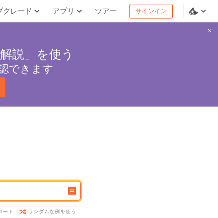
プグレード
アプリ
ツアー
サインイン
解説」を使う
認できます
ランダムな例を使う
ロード